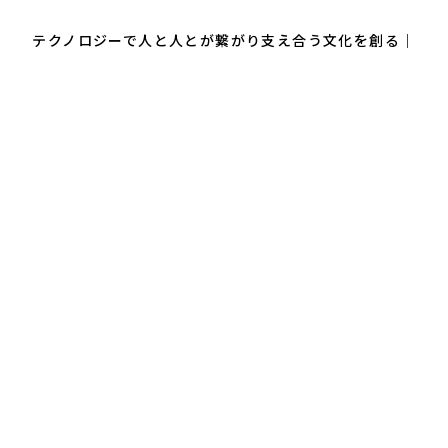
テクノロジーで
人と人とが繋がり支え合う文化を創る
｜